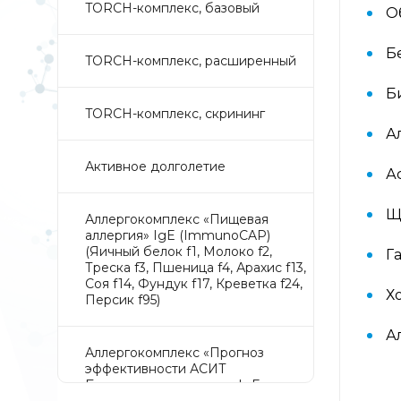
TORCH-комплекс, базовый
О
Б
TORCH-комплекс, расширенный
Б
TORCH-комплекс, скрининг
А
Активное долголетие
А
Щ
Аллергокомплекс «Пищевая
аллергия» IgE (ImmunoCAP)
(Яичный белок f1, Молоко f2,
Г
Треска f3, Пшеница f4, Арахис f13,
Соя f14, Фундук f17, Креветка f24,
Х
Персик f95)
А
Аллергокомплекс «Прогноз
эффективности АСИТ
Букоцветные деревья» IgE