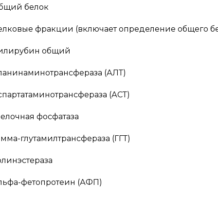
бщий белок
елковые фракции (включает определение общего бе
илирубин общий
ланинаминотрансфераза (АЛТ)
спартатаминотрансфераза (АСТ)
елочная фосфатаза
амма-глутамилтрансфераза (ГГТ)
олинэстераза
льфа-фетопротеин (АФП)