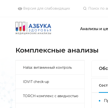
Версия для слабовидящих
Анализы и ц
Комплексные анализы
Halsa: витаминный контроль
Обс
IDVIT check-up
Сост
TORCH-комплекс с авидностью
П