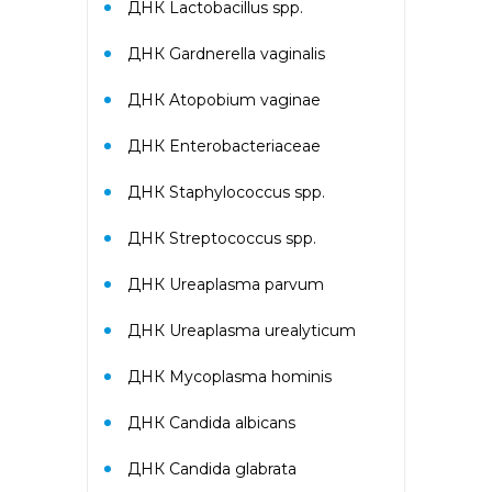
ДНК Lactobacillus spp.
PR-10, Береза
аллергокомпонент, t221 rBet v2,
rBet v4)
ДНК Gardnerella vaginalis
ДНК Atopobium vaginae
Аллергокомплекс «Прогноз
эффективности АСИТ: Злаковые
ДНК Enterobacteriaceae
травы» IgE (ImmunoCAP)
(Тимофеевка луговая
аллергокомпонент, g213 rPhl p1,
ДНК Staphylococcus spp.
rPhl p5b, Тимофеевка луговая,
аллергокомпонент, g214 rPhl p7,
ДНК Streptococcus spp.
rPhl p12)
ДНК Ureaplasma parvum
Аллергокомплекс «Прогноз
эффективности АСИТ: Сорные
ДНК Ureaplasma urealyticum
травы» IgE (ImmunoCAP)
(аллергокомпоненты: Амброзия
ДНК Mycoplasma hominis
w230 nAmb a1, Полынь, w231
nArt v1 и w233 nArt v3,
ДНК Candida albicans
Тимофеевка луговая, g214 rPhl
p7, rPhl p12)
ДНК Candida glabrata