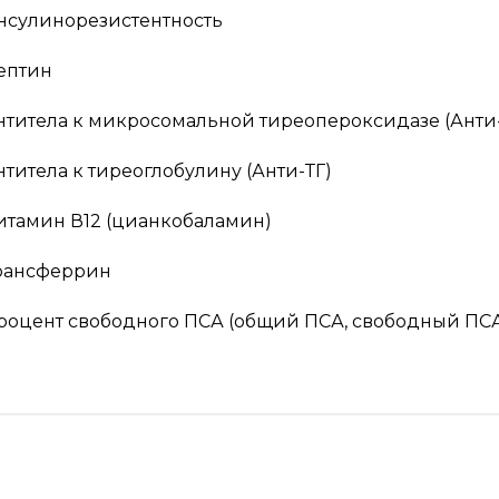
нсулинорезистентность
ептин
нтитела к микросомальной тиреопероксидазе (Анти
нтитела к тиреоглобулину (Анти-ТГ)
итамин В12 (цианкобаламин)
рансферрин
роцент свободного ПСА (общий ПСА, свободный ПС