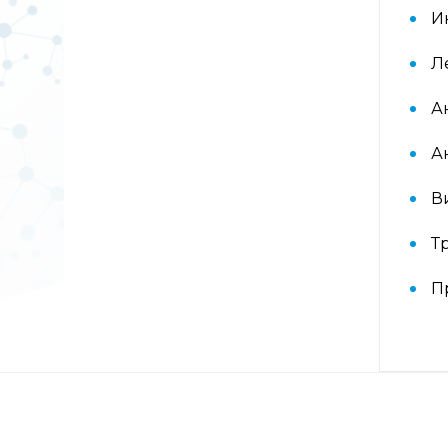
Аллергокомплекс перед
И
вакцинацией IgE (ImmunoCap)
(Дрожжи пекарские f45, Яйцо f245,
Л
Триптаза)
А
Аллергокомплекс
предоперационный IgE
А
(ImmunoCap) (Триптаза, Желатин
коровий с74, Латекс k82,
В
Хлоргексидин с8)
Т
Аллергокомплекс при астме/
рините взрослые 2 IgE
П
(ImmunoCAP) (основные
ингаляционные аллергены: кошка,
собака, клещ d1, тимофеевка,
береза, полынь; дополнительные
ингаляционные: амброзия,
плесневый гриб)
Аллергокомплекс при астме/