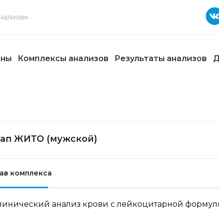
ены
Комплексы анализов
Результаты анализов
Д
ап ЖИТО (мужской)
ав комплекса
линический анализ крови с лейкоцитарной формулой