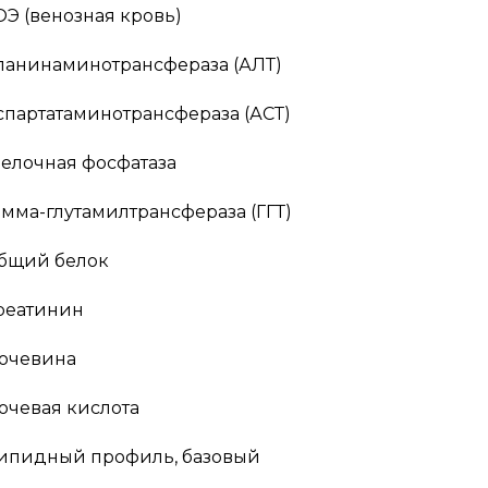
ОЭ (венозная кровь)
ланинаминотрансфераза (АЛТ)
спартатаминотрансфераза (АСТ)
елочная фосфатаза
амма-глутамилтрансфераза (ГГТ)
бщий белок
реатинин
очевина
очевая кислота
ипидный профиль, базовый