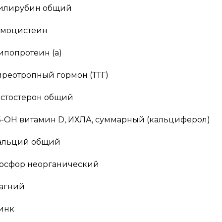
илирубин общий
омоцистеин
ипопротеин (а)
иреотропный гормон (ТТГ)
естостерон общий
5-OH витамин D, ИХЛА, суммарный (кальциферол)
альций общий
осфор неорганический
агний
инк