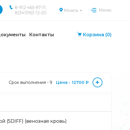
8-912-465-97-11;
Меню
Можга
8(34139)3-12-20
окументы
Контакты
Корзина
(0)
+
Срок выполнения - 9
Цена - 12700 ₽
 (5DIFF) (венозная кровь)