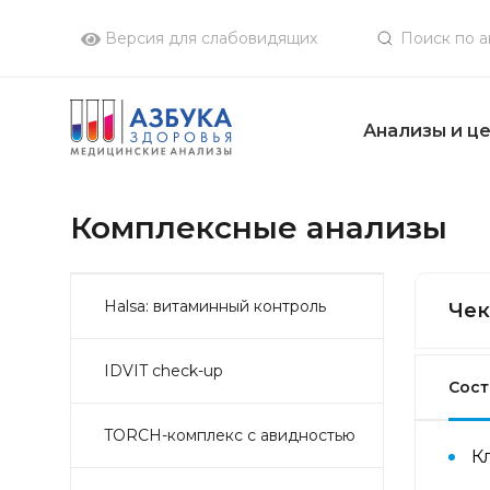
Версия для слабовидящих
Анализы и ц
Комплексные анализы
Halsa: витаминный контроль
Чек
IDVIT check-up
Сост
TORCH-комплекс с авидностью
К