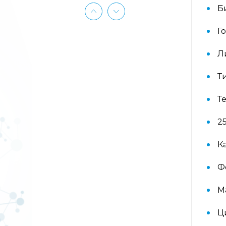
(ImmunoCAP) (Береза
Б
аллергокомпонент, t215 rBet v1 PR-
10, Береза аллергокомпонент, t221
rBet v2, rBet v4)
Г
Л
Аллергокомплекс «Прогноз
эффективности АСИТ: Злаковые
травы» IgE (ImmunoCAP)
Т
(Тимофеевка луговая
аллергокомпонент, g213 rPhl p1,
Т
rPhl p5b, Тимофеевка луговая,
аллергокомпонент, g214 rPhl p7,
rPhl p12)
2
К
Аллергокомплекс «Прогноз
эффективности АСИТ: Сорные
Ф
травы» IgE (ImmunoCAP)
(аллергокомпоненты: Амброзия
w230 nAmb a1, Полынь, w231 nArt
М
v1 и w233 nArt v3, Тимофеевка
луговая, g214 rPhl p7, rPhl p12)
Ц