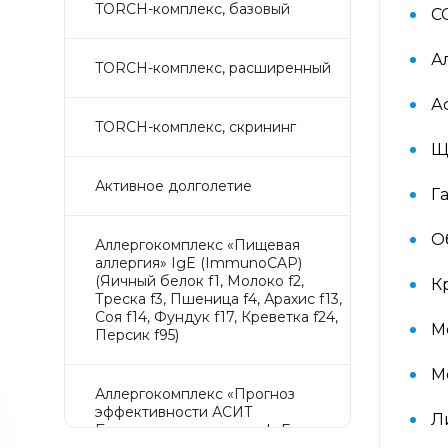
TORCH-комплекс, базовый
С
А
TORCH-комплекс, расширенный
А
TORCH-комплекс, скрининг
Щ
Активное долголетие
Г
О
Аллергокомплекс «Пищевая
аллергия» IgE (ImmunoCAP)
(Яичный белок f1, Молоко f2,
К
Треска f3, Пшеница f4, Арахис f13,
Соя f14, Фундук f17, Креветка f24,
М
Персик f95)
М
Аллергокомплекс «Прогноз
эффективности АСИТ
Л
Букоцветные деревья» IgE