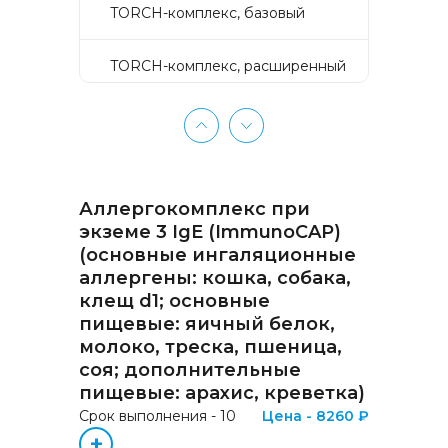
TORCH-комплекс, базовый
TORCH-комплекс, расширенный
TORCH-комплекс, скрининг
Активное долголетие
Аллергокомплекс при
Аллергокомплекс «Пищевая
экземе 3 IgE (ImmunoCAP)
аллергия» IgE (ImmunoCAP)
(основные ингаляционные
(Яичный белок f1, Молоко f2,
аллергены: кошка, собака,
Треска f3, Пшеница f4, Арахис
f13, Соя f14, Фундук f17,
клещ d1; основные
Креветка f24, Персик f95)
пищевые: яичный белок,
молоко, треска, пшеница,
соя; дополнительные
Аллергокомплекс «Прогноз
эффективности АСИТ
пищевые: арахис, креветка)
Букоцветные деревья» IgE
Срок выполнения - 10
Цена - 8260 ₽
(ImmunoCAP) (Береза
+
аллергокомпонент, t215 rBet v1