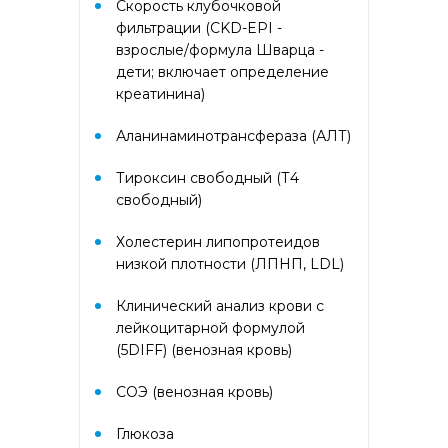
Скорость клубочковой
PR-10, Береза
аллергокомпонент, t221 rBet v2,
фильтрации (CKD-EPI -
rBet v4)
взрослые/формула Шварца -
дети; включает определение
креатинина)
Аллергокомплекс «Прогноз
эффективности АСИТ: Злаковые
травы» IgE (ImmunoCAP)
Аланинаминотрансфераза (АЛТ)
(Тимофеевка луговая
аллергокомпонент, g213 rPhl p1,
Тироксин свободный (Т4
rPhl p5b, Тимофеевка луговая,
свободный)
аллергокомпонент, g214 rPhl p7,
rPhl p12)
Холестерин липопротеидов
низкой плотности (ЛПНП, LDL)
Аллергокомплекс «Прогноз
эффективности АСИТ: Сорные
Клинический анализ крови с
травы» IgE (ImmunoCAP)
лейкоцитарной формулой
(аллергокомпоненты: Амброзия
w230 nAmb a1, Полынь, w231
(5DIFF) (венозная кровь)
nArt v1 и w233 nArt v3,
Тимофеевка луговая, g214 rPhl
СОЭ (венозная кровь)
p7, rPhl p12)
Глюкоза