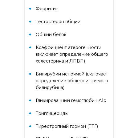
Аллергокомплекс перед
вакцинацией IgE (ImmunoCap)
Ферритин
(Дрожжи пекарские f45, Яйцо
f245, Триптаза)
Тестостерон общий
Общий белок
Аллергокомплекс
предоперационный IgE
(ImmunoCap) (Триптаза,
Коэффициент атерогенности
Желатин коровий с74, Латекс
(включает определение общего
k82, Хлоргексидин с8)
холестерина и ЛПВП)
Билирубин непрямой (включает
Аллергокомплекс при астме/
рините взрослые 2 IgE
определение общего и прямого
(ImmunoCAP) (основные
билирубина)
ингаляционные аллергены:
кошка, собака, клещ d1,
Гликированный гемоглобин А1с
тимофеевка, береза, полынь;
дополнительные
ингаляционные: амброзия,
Триглицериды
плесневый гриб)
Тиреотропный гормон (ТТГ)
Аллергокомплекс при астме/