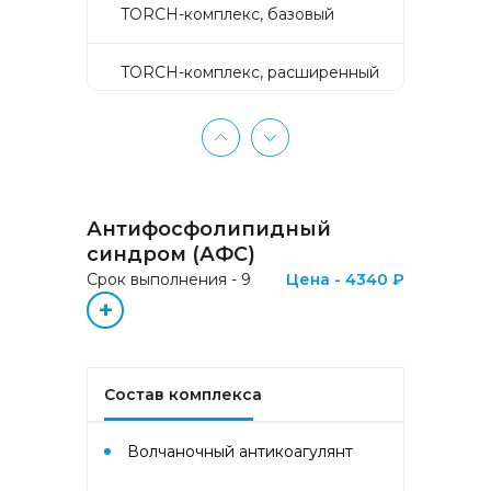
TORCH-комплекс, базовый
TORCH-комплекс, расширенный
TORCH-комплекс, скрининг
Активное долголетие
Антифосфолипидный
Аллергокомплекс «Пищевая
синдром (АФС)
аллергия» IgE (ImmunoCAP)
Срок выполнения - 9
Цена - 4340 ₽
(Яичный белок f1, Молоко f2,
+
Треска f3, Пшеница f4, Арахис
f13, Соя f14, Фундук f17,
Креветка f24, Персик f95)
Состав комплекса
Аллергокомплекс «Прогноз
эффективности АСИТ
Букоцветные деревья» IgE
Волчаночный антикоагулянт
(ImmunoCAP) (Береза
аллергокомпонент, t215 rBet v1