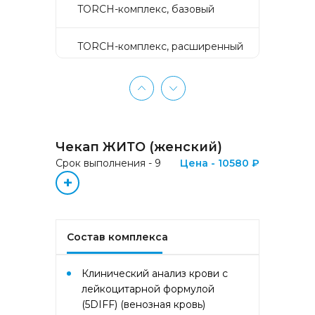
TORCH-комплекс, базовый
TORCH-комплекс, расширенный
TORCH-комплекс, скрининг
Активное долголетие
Чекап ЖИТО (женский)
Аллергокомплекс «Пищевая
Срок выполнения - 9
Цена - 10580 ₽
аллергия» IgE (ImmunoCAP)
+
(Яичный белок f1, Молоко f2,
Треска f3, Пшеница f4, Арахис
f13, Соя f14, Фундук f17,
Креветка f24, Персик f95)
Состав комплекса
Аллергокомплекс «Прогноз
эффективности АСИТ
Клинический анализ крови с
Букоцветные деревья» IgE
лейкоцитарной формулой
(ImmunoCAP) (Береза
(5DIFF) (венозная кровь)
аллергокомпонент, t215 rBet v1