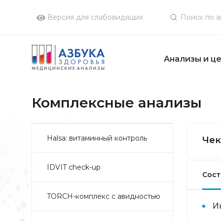
Версия для слабовидящих
Анализы и ц
Комплексные анализы
Halsa: витаминный контроль
Чек
IDVIT check-up
Сост
TORCH-комплекс с авидностью
И