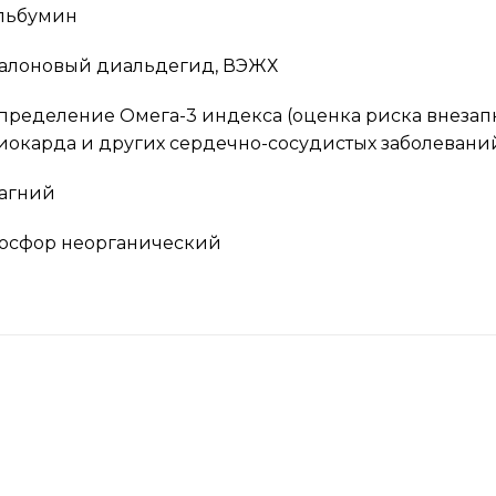
льбумин
алоновый диальдегид, ВЭЖХ
пределение Омега-3 индекса (оценка риска внезап
иокарда и других сердечно-сосудистых заболеваний
агний
осфор неорганический