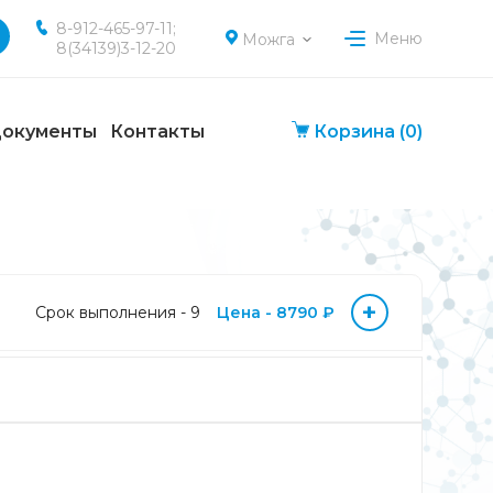
8-912-465-97-11;
Меню
Можга
8(34139)3-12-20
окументы
Контакты
Корзина
(0)
+
Срок выполнения - 9
Цена - 8790 ₽