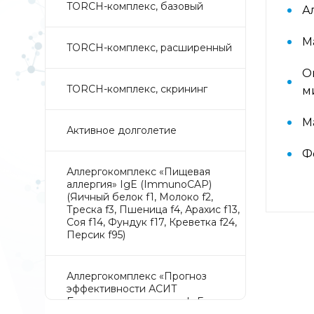
TORCH-комплекс, базовый
А
М
TORCH-комплекс, расширенный
О
TORCH-комплекс, скрининг
м
М
Активное долголетие
Ф
Аллергокомплекс «Пищевая
аллергия» IgE (ImmunoCAP)
(Яичный белок f1, Молоко f2,
Треска f3, Пшеница f4, Арахис f13,
Соя f14, Фундук f17, Креветка f24,
Персик f95)
Аллергокомплекс «Прогноз
эффективности АСИТ
Букоцветные деревья» IgE