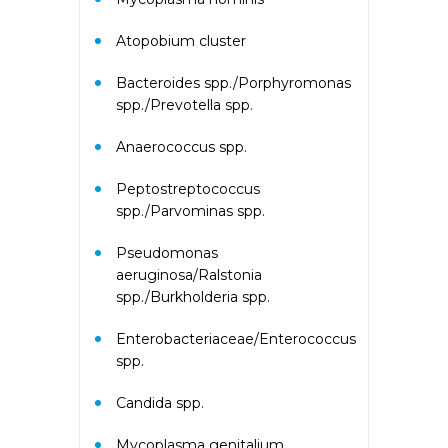
Аллергокомплекс перед
вакцинацией IgE (ImmunoCap)
Atopobium cluster
(Дрожжи пекарские f45, Яйцо
f245, Триптаза)
Bacteroides spp./Porphyromonas
spp./Prevotella spp.
Аллергокомплекс
предоперационный IgE
Anaerococcus spp.
(ImmunoCap) (Триптаза,
Желатин коровий с74, Латекс
k82, Хлоргексидин с8)
Peptostreptococcus
spp./Parvominas spp.
Аллергокомплекс при астме/
Pseudomonas
рините взрослые 2 IgE
aeruginosa/Ralstonia
(ImmunoCAP) (основные
ингаляционные аллергены:
spp./Burkholderia spp.
кошка, собака, клещ d1,
тимофеевка, береза, полынь;
Enterobacteriaceae/Enterococcus
дополнительные
spp.
ингаляционные: амброзия,
плесневый гриб)
Candida spp.
Аллергокомплекс при астме/
Mycoplasma genitalium