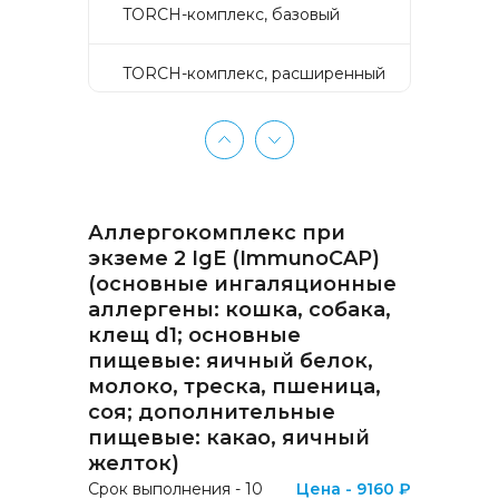
TORCH-комплекс, базовый
TORCH-комплекс, расширенный
TORCH-комплекс, скрининг
Активное долголетие
Аллергокомплекс при
Аллергокомплекс «Пищевая
экземе 2 IgE (ImmunoCAP)
аллергия» IgE (ImmunoCAP)
(основные ингаляционные
(Яичный белок f1, Молоко f2,
аллергены: кошка, собака,
Треска f3, Пшеница f4, Арахис
f13, Соя f14, Фундук f17,
клещ d1; основные
Креветка f24, Персик f95)
пищевые: яичный белок,
молоко, треска, пшеница,
соя; дополнительные
Аллергокомплекс «Прогноз
эффективности АСИТ
пищевые: какао, яичный
Букоцветные деревья» IgE
желток)
(ImmunoCAP) (Береза
Срок выполнения - 10
Цена - 9160 ₽
аллергокомпонент, t215 rBet v1