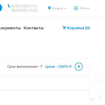
8-912-465-97-11;
Меню
Можга
8(34139)3-12-20
окументы
Контакты
Корзина
(0)
+
Срок выполнения - 7
Цена - 12670 ₽