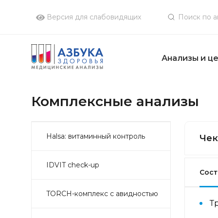
Версия для слабовидящих
Анализы и ц
Комплексные анализы
Halsa: витаминный контроль
Чек
IDVIT check-up
Сост
TORCH-комплекс с авидностью
Т