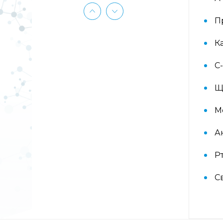
(ImmunoCAP) (Береза
аллергокомпонент, t215 rBet v1 PR-
10, Береза аллергокомпонент, t221
П
rBet v2, rBet v4)
К
Аллергокомплекс «Прогноз
эффективности АСИТ: Злаковые
C
травы» IgE (ImmunoCAP)
(Тимофеевка луговая
Щ
аллергокомпонент, g213 rPhl p1,
rPhl p5b, Тимофеевка луговая,
аллергокомпонент, g214 rPhl p7,
М
rPhl p12)
А
Аллергокомплекс «Прогноз
Р
эффективности АСИТ: Сорные
травы» IgE (ImmunoCAP)
(аллергокомпоненты: Амброзия
С
w230 nAmb a1, Полынь, w231 nArt
v1 и w233 nArt v3, Тимофеевка
луговая, g214 rPhl p7, rPhl p12)