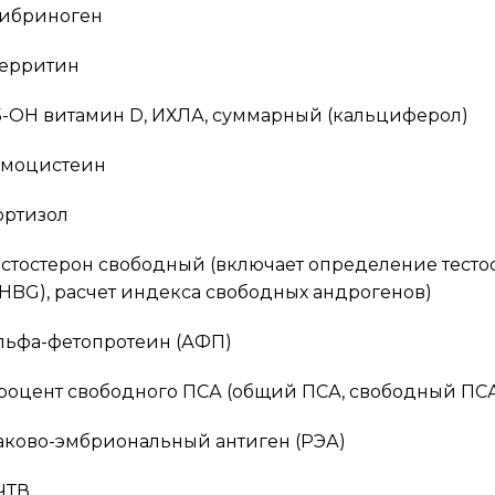
ибриноген
ерритин
5-OH витамин D, ИХЛА, суммарный (кальциферол)
омоцистеин
ортизол
естостерон свободный (включает определение тестос
SHBG), расчет индекса свободных андрогенов)
льфа-фетопротеин (АФП)
роцент свободного ПСА (общий ПСА, свободный ПС
аково-эмбриональный антиген (РЭА)
ЧТВ