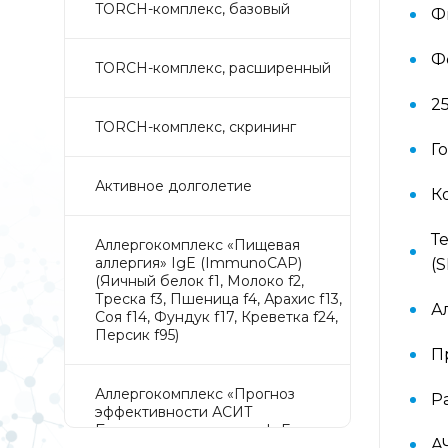
TORCH-комплекс, базовый
Ф
Ф
TORCH-комплекс, расширенный
2
TORCH-комплекс, скрининг
Г
Активное долголетие
К
Т
Аллергокомплекс «Пищевая
аллергия» IgE (ImmunoCAP)
(
(Яичный белок f1, Молоко f2,
Треска f3, Пшеница f4, Арахис f13,
А
Соя f14, Фундук f17, Креветка f24,
Персик f95)
П
Аллергокомплекс «Прогноз
Р
эффективности АСИТ
Букоцветные деревья» IgE
А