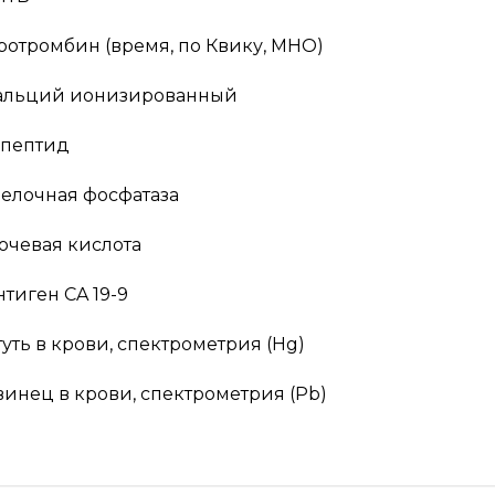
ротромбин (время, по Квику, МНО)
альций ионизированный
-пептид
елочная фосфатаза
очевая кислота
нтиген CA 19-9
туть в крови, спектрометрия (Hg)
винец в крови, спектрометрия (Pb)