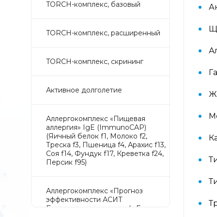
TORCH-комплекс, базовый
А
Щ
TORCH-комплекс, расширенный
А
TORCH-комплекс, скрининг
Г
Активное долголетие
Ж
М
Аллергокомплекс «Пищевая
аллергия» IgE (ImmunoCAP)
(Яичный белок f1, Молоко f2,
К
Треска f3, Пшеница f4, Арахис f13,
Соя f14, Фундук f17, Креветка f24,
Т
Персик f95)
Т
Аллергокомплекс «Прогноз
эффективности АСИТ
Т
Букоцветные деревья» IgE