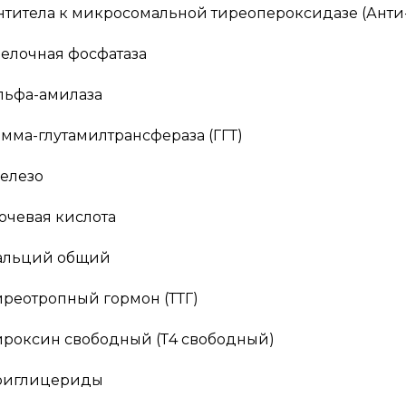
нтитела к микросомальной тиреопероксидазе (Анти
елочная фосфатаза
льфа-амилаза
амма-глутамилтрансфераза (ГГТ)
елезо
очевая кислота
альций общий
иреотропный гормон (ТТГ)
ироксин свободный (Т4 свободный)
риглицериды