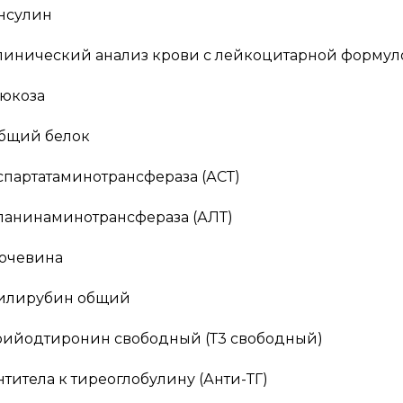
нсулин
линический анализ крови с лейкоцитарной формулой
люкоза
бщий белок
спартатаминотрансфераза (АСТ)
ланинаминотрансфераза (АЛТ)
очевина
илирубин общий
рийодтиронин свободный (Т3 свободный)
нтитела к тиреоглобулину (Анти-ТГ)