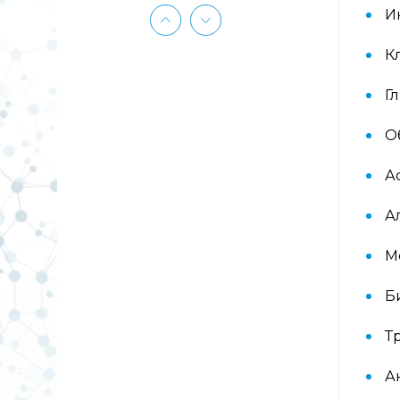
(ImmunoCAP) (Береза
И
аллергокомпонент, t215 rBet v1 PR-
10, Береза аллергокомпонент, t221
rBet v2, rBet v4)
К
Г
Аллергокомплекс «Прогноз
эффективности АСИТ: Злаковые
травы» IgE (ImmunoCAP)
О
(Тимофеевка луговая
аллергокомпонент, g213 rPhl p1,
А
rPhl p5b, Тимофеевка луговая,
аллергокомпонент, g214 rPhl p7,
rPhl p12)
А
М
Аллергокомплекс «Прогноз
эффективности АСИТ: Сорные
Б
травы» IgE (ImmunoCAP)
(аллергокомпоненты: Амброзия
w230 nAmb a1, Полынь, w231 nArt
Т
v1 и w233 nArt v3, Тимофеевка
луговая, g214 rPhl p7, rPhl p12)
А