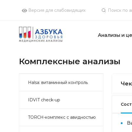
Версия для слабовидящих
Анализы и ц
Комплексные анализы
Halsa: витаминный контроль
Чек
IDVIT check-up
Сост
TORCH-комплекс с авидностью
В