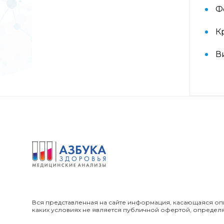
Аллергокомплекс перед
Ф
вакцинацией IgE (ImmunoCap)
(Дрожжи пекарские f45, Яйцо f245,
К
Триптаза)
В
Аллергокомплекс
предоперационный IgE
(ImmunoCap) (Триптаза, Желатин
коровий с74, Латекс k82,
Хлоргексидин с8)
Аллергокомплекс при астме/
рините взрослые 2 IgE
(ImmunoCAP) (основные
ингаляционные аллергены: кошка,
собака, клещ d1, тимофеевка,
береза, полынь; дополнительные
ингаляционные: амброзия,
плесневый гриб)
Вся представленная на сайте информация, касающаяся опи
каких условиях не является публичной офертой, определ
Аллергокомплекс при астме/