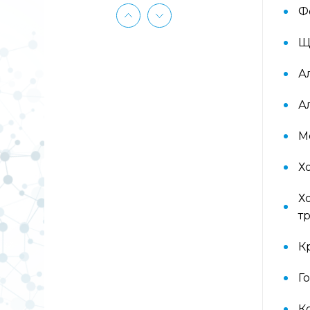
(ImmunoCAP) (Береза
Ф
аллергокомпонент, t215 rBet v1 PR-
10, Береза аллергокомпонент, t221
rBet v2, rBet v4)
Щ
А
Аллергокомплекс «Прогноз
эффективности АСИТ: Злаковые
травы» IgE (ImmunoCAP)
А
(Тимофеевка луговая
аллергокомпонент, g213 rPhl p1,
М
rPhl p5b, Тимофеевка луговая,
аллергокомпонент, g214 rPhl p7,
rPhl p12)
Х
Х
Аллергокомплекс «Прогноз
т
эффективности АСИТ: Сорные
травы» IgE (ImmunoCAP)
(аллергокомпоненты: Амброзия
К
w230 nAmb a1, Полынь, w231 nArt
v1 и w233 nArt v3, Тимофеевка
Г
луговая, g214 rPhl p7, rPhl p12)
К