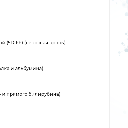
 (5DIFF) (венозная кровь)
лка и альбумина)
 и прямого билирубина)