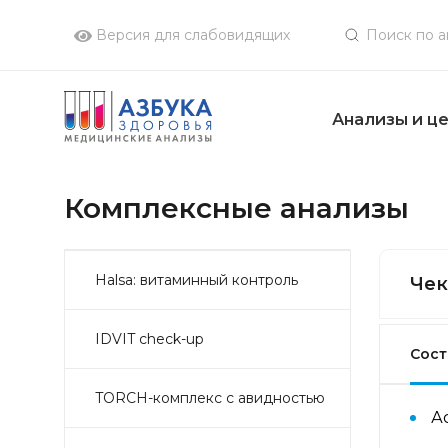
Версия для слабовидящих
Анализы и ц
Комплексные анализы
Halsa: витаминный контроль
Чек
IDVIT check-up
Сост
TORCH-комплекс с авидностью
А