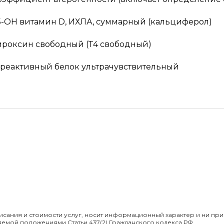
5-OH витамин D, ИХЛА, суммарный (кальциферол)
ироксин свободный (Т4 свободный)
-реактивный белок ультрачувствительный
сания и стоимости услуг, носит информационный характер и ни при
яемой положениями Статьи 437(2) Гражданского кодекса РФ