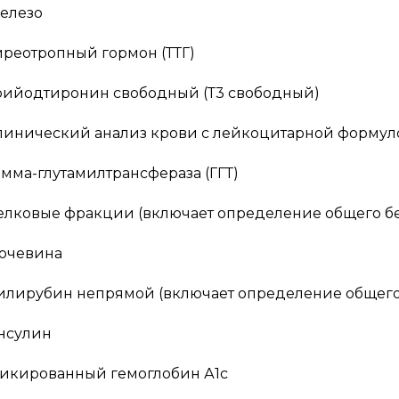
елезо
иреотропный гормон (ТТГ)
рийодтиронин свободный (Т3 свободный)
линический анализ крови с лейкоцитарной формулой
амма-глутамилтрансфераза (ГГТ)
елковые фракции (включает определение общего бе
очевина
илирубин непрямой (включает определение общего
нсулин
ликированный гемоглобин А1с