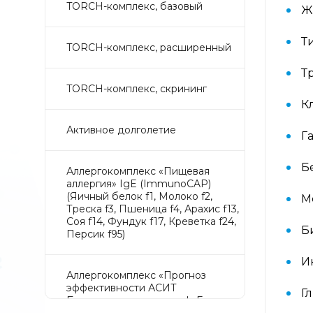
TORCH-комплекс, базовый
Ж
Т
TORCH-комплекс, расширенный
Т
TORCH-комплекс, скрининг
К
Активное долголетие
Г
Б
Аллергокомплекс «Пищевая
аллергия» IgE (ImmunoCAP)
(Яичный белок f1, Молоко f2,
М
Треска f3, Пшеница f4, Арахис f13,
Соя f14, Фундук f17, Креветка f24,
Б
Персик f95)
И
Аллергокомплекс «Прогноз
эффективности АСИТ
Г
Букоцветные деревья» IgE