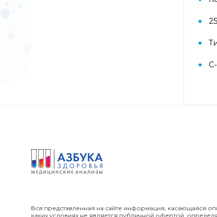
Аллергокомплекс перед
вакцинацией IgE (ImmunoCap)
2
(Дрожжи пекарские f45, Яйцо f245,
Триптаза)
Т
Аллергокомплекс
С
предоперационный IgE
(ImmunoCap) (Триптаза, Желатин
коровий с74, Латекс k82,
Хлоргексидин с8)
Аллергокомплекс при астме/
рините взрослые 2 IgE
(ImmunoCAP) (основные
ингаляционные аллергены: кошка,
собака, клещ d1, тимофеевка,
береза, полынь; дополнительные
ингаляционные: амброзия,
плесневый гриб)
Вся представленная на сайте информация, касающаяся опи
каких условиях не является публичной офертой, определ
Аллергокомплекс при астме/