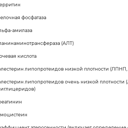
ерритин
елочная фосфатаза
льфа-амилаза
ланинаминотрансфераза (АЛТ)
очевая кислота
олестерин липопротеидов низкой плотности (ЛПНП,
олестерин липопротеидов очень низкой плотности 
риглицеридов)
реатинин
омоцистеин
оэффициент атерогенности (включает определение 